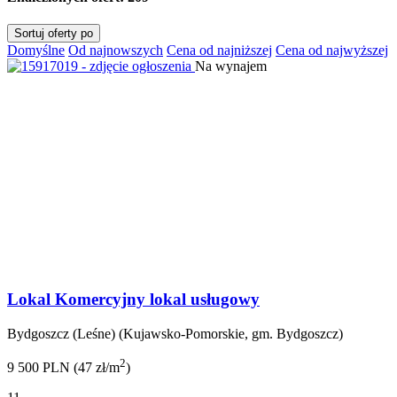
Sortuj oferty po
Domyślne
Od najnowszych
Cena od najniższej
Cena od najwyższej
Na wynajem
Lokal Komercyjny lokal usługowy
Bydgoszcz (Leśne) (Kujawsko-Pomorskie, gm. Bydgoszcz)
2
9 500 PLN (47 zł/m
)