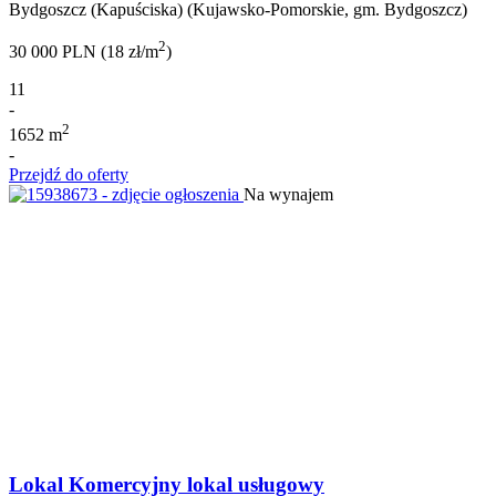
Bydgoszcz (Kapuściska) (Kujawsko-Pomorskie, gm. Bydgoszcz)
2
30 000 PLN (18 zł/m
)
11
-
2
1652 m
-
Przejdź do oferty
Na wynajem
Lokal Komercyjny lokal usługowy