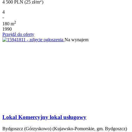
2
4 500 PLN (25 zł/m
)
4
-
2
180 m
1990
Przejdź do oferty
Na wynajem
Lokal Komercyjny lokal usługowy
Bydgoszcz (Górzyskowo) (Kujawsko-Pomorskie, gm. Bydgoszcz)