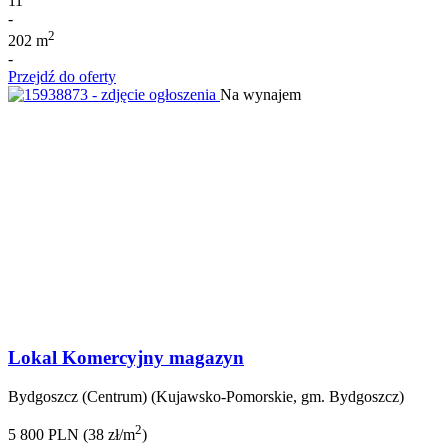
11
-
2
202 m
-
Przejdź do oferty
Na wynajem
Lokal Komercyjny magazyn
Bydgoszcz (Centrum) (Kujawsko-Pomorskie, gm. Bydgoszcz)
2
5 800 PLN (38 zł/m
)