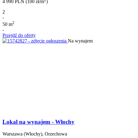
4 990 PLN (100 zł/m
)
2
-
2
50 m
-
Przejdź do oferty
Na wynajem
Lokal na wynajem - Włochy
Warszawa (Włochy), Orzechowa