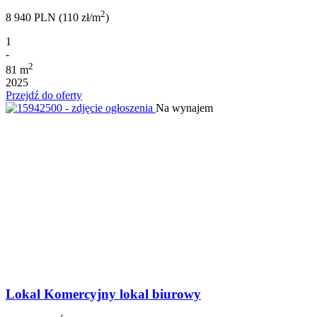
2
8 940 PLN (110 zł/m
)
1
-
2
81 m
2025
Przejdź do oferty
Na wynajem
Lokal Komercyjny lokal biurowy