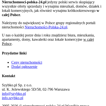
Nieruchomosci-polska-24.pl
jedyny polski serwis skupiający
wszystkie oferty sprzedaży i wynajmu mieszkań, domów, działek i
lokali komercyjnych, jak również wynajmu krótkookresowego
w
calej Polsce
.
Należymy do największej w Polsce grupy regionalnych portali
nieruchomości
Nieruchomości-Polska-24.pl
.
U nas o każdej porze dnia i roku znajdziesz biura, mieszkania,
apartamenty, domy, kawalerki oraz lokale komercyjne
w calej
Polsce
.
Przydatne linki
Ceny nieruchomości
Dodaj ogłoszenie
Kontakt
Szybko.pl Sp. z o.o.
ul. K. Jeżewskiego 5D/58, 02-796 Warszawa
info@szybko.pl
info.szybko.pl
2005-2026 © nieruchomosci-polska-24.pl Wszelkie prawa