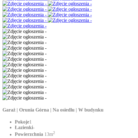
Garaż | Orunia Górna | Na osiedlu | W budynku
Pokoje
1
Łazienki
-
2
Powierzchnia
13m