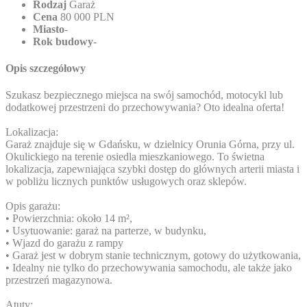
Rodzaj
Garaż
Cena
80 000 PLN
Miasto
-
Rok budowy
-
Opis szczegółowy
Szukasz bezpiecznego miejsca na swój samochód, motocykl lub
dodatkowej przestrzeni do przechowywania? Oto idealna oferta!
Lokalizacja:
Garaż znajduje się w Gdańsku, w dzielnicy Orunia Górna, przy ul.
Okulickiego na terenie osiedla mieszkaniowego. To świetna
lokalizacja, zapewniająca szybki dostęp do głównych arterii miasta i
w pobliżu licznych punktów usługowych oraz sklepów.
Opis garażu:
• Powierzchnia: około 14 m²,
• Usytuowanie: garaż na parterze, w budynku,
• Wjazd do garażu z rampy
• Garaż jest w dobrym stanie technicznym, gotowy do użytkowania,
• Idealny nie tylko do przechowywania samochodu, ale także jako
przestrzeń magazynowa.
Atuty: