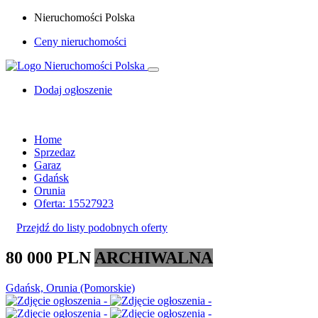
Nieruchomości Polska
Ceny nieruchomości
Dodaj ogłoszenie
Home
Sprzedaz
Garaz
Gdańsk
Orunia
Oferta: 15527923
Przejdź do listy podobnych oferty
80 000 PLN
ARCHIWALNA
Gdańsk, Orunia (Pomorskie)