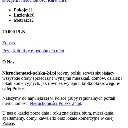
Pokoje:
11
Łazienki:
0
Metraż:
12
70 000 PLN
Zobacz
Przejdź do listy 6 podobnych ofert
O Nas
Nieruchomosci-polska-24.pl
jedyny polski serwis skupiający
wszystkie oferty sprzedaży i wynajmu mieszkań, domów, działek i
lokali komercyjnych, jak również wynajmu krótkookresowego
w
calej Polsce
.
Należymy do największej w Polsce grupy regionalnych portali
nieruchomości
Nieruchomości-Polska-24.pl
.
U nas o każdej porze dnia i roku znajdziesz biura, mieszkania,
apartamenty, domy, kawalerki oraz lokale komercyjne
w calej
Polsce
.