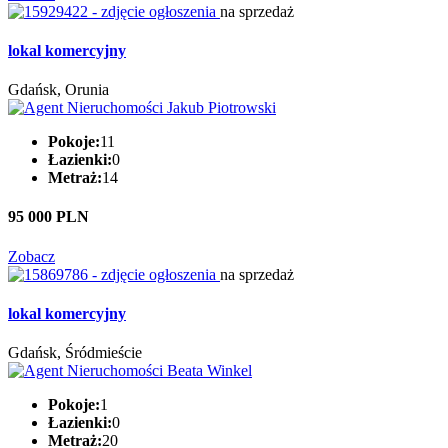
na sprzedaż
lokal komercyjny
Gdańsk, Orunia
Pokoje:
11
Łazienki:
0
Metraż:
14
95 000 PLN
Zobacz
na sprzedaż
lokal komercyjny
Gdańsk, Śródmieście
Pokoje:
1
Łazienki:
0
Metraż:
20