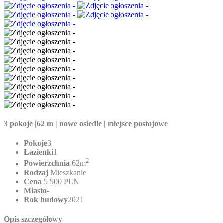
3 pokoje |62 m | nowe osiedle | miejsce postojowe
Pokoje
3
Łazienki
1
2
Powierzchnia
62m
Rodzaj
Mieszkanie
Cena
5 500 PLN
Miasto
-
Rok budowy
2021
Opis szczegółowy