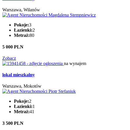
Warszawa, Wilanów
Pokoje:
3
Łazienki:
2
Metraż:
80
5 000 PLN
Zobacz
na wynajem
lokal mieszkalny
Warszawa, Mokotów
Pokoje:
2
Łazienki:
1
Metraż:
41
3 500 PLN