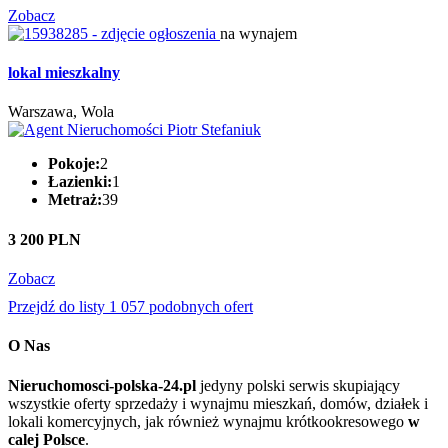
Zobacz
na wynajem
lokal mieszkalny
Warszawa, Wola
Pokoje:
2
Łazienki:
1
Metraż:
39
3 200 PLN
Zobacz
Przejdź do listy 1 057 podobnych ofert
O Nas
Nieruchomosci-polska-24.pl
jedyny polski serwis skupiający
wszystkie oferty sprzedaży i wynajmu mieszkań, domów, działek i
lokali komercyjnych, jak również wynajmu krótkookresowego
w
calej Polsce
.