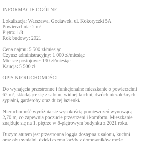
INFORMACJE OGÓLNE
Lokalizacja: Warszawa, Gocławek, ul. Kokoryczki 5A
Powierzchnia: 2 m²
Piętro: 1/8
Rok budowy: 2021
Cena najmu: 5 500 zł/miesiąc
Czynsz administracyjny: 1 000 zł/miesiąc
Miejsce postojowe: 190 zł/miesiąc
Kaucja: 5 500 zł
OPIS NIERUCHOMOŚCI
Do wynajęcia przestronne i funkcjonalne mieszkanie o powierzchni
62 m², składające się z salonu, widnej kuchni, dwóch niezależnych
sypialni, garderoby oraz dużej łazienki.
Nieruchomość wyróżnia się wysokością pomieszczeń wynoszącą
2,70 m, co zapewnia poczucie przestrzeni i komfortu. Mieszkanie
znajduje się na 1. piętrze w 8-piętrowym budynku z 2021 roku.
Dużym atutem jest przestronna loggia dostępna z salonu, kuchni
oraz obu sypialni, dzięki czemu każdy z domowników może