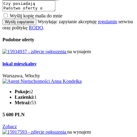
Wyślij kopię maila do mnie
Wysyłając zapytanie akceptuję
regulamin
serwisu
Wyślij zapytanie
oraz politykę
RODO
.
Podobne oferty
na wynajem
lokal mieszkalny
Warszawa, Włochy
Pokoje:
2
Łazienki:
1
Metraż:
53
5 600 PLN
Zobacz
na wynajem