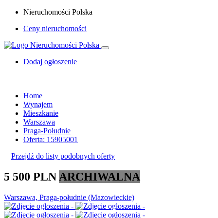
Nieruchomości Polska
Ceny nieruchomości
Dodaj ogłoszenie
Home
Wynajem
Mieszkanie
Warszawa
Praga-Południe
Oferta: 15905001
Przejdź do listy podobnych oferty
5 500 PLN
ARCHIWALNA
Warszawa, Praga-południe (Mazowieckie)