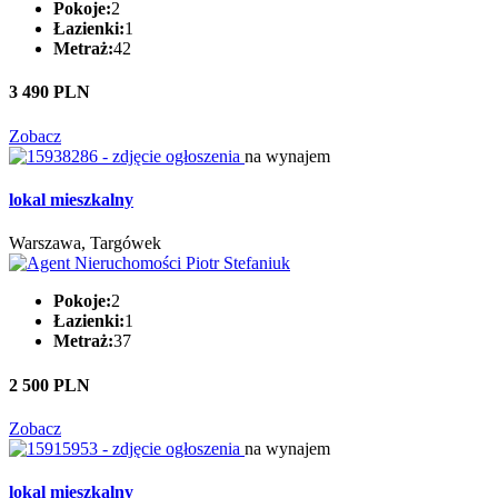
Pokoje:
2
Łazienki:
1
Metraż:
42
3 490 PLN
Zobacz
na wynajem
lokal mieszkalny
Warszawa, Targówek
Pokoje:
2
Łazienki:
1
Metraż:
37
2 500 PLN
Zobacz
na wynajem
lokal mieszkalny