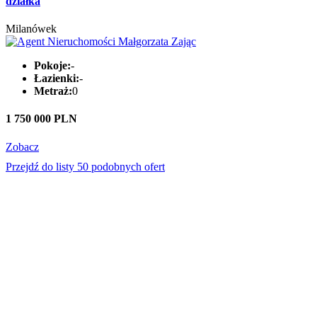
działka
Milanówek
Pokoje:
-
Łazienki:
-
Metraż:
0
1 750 000 PLN
Zobacz
Przejdź do listy 50 podobnych ofert