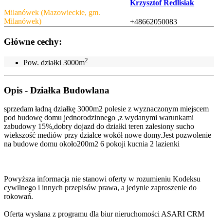
Krzysztof Redlisiak
Milanówek (Mazowieckie, gm.
Milanówek)
+48662050083
Główne cechy:
2
Pow. działki
3000m
Opis - Działka Budowlana
sprzedam ładną działkę 3000m2 polesie z wyznaczonym miejscem
pod budowę domu jednorodzinnego ,z wydanymi warunkami
zabudowy 15%,dobry dojazd do działki teren zalesiony sucho
wiekszość mediów przy dzialce wokół nowe domy.Jest pozwolenie
na budowe domu około200m2 6 pokoji kucnia 2 lazienki
Powyższa informacja nie stanowi oferty w rozumieniu Kodeksu
cywilnego i innych przepisów prawa, a jedynie zaproszenie do
rokowań.
Oferta wysłana z programu dla biur nieruchomości ASARI CRM