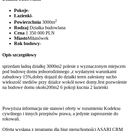
Pokoje
-
Łazienki
-
2
Powierzchnia
3000m
Rodzaj
Działka budowlana
Cena
1 350 000 PLN
Miasto
Milanówek
Rok budowy
-
Opis szczegółowy
sprzedam ładną działkę 3000m2 polesie z wyznaczonym miejscem
pod budowę domu jednorodzinnego ,z wydanymi warunkami
zabudowy 15%,dobry dojazd do działki teren zalesiony sucho
wiekszość mediów przy dzialce wokół nowe domy.Jest pozwolenie
na budowe domu około200m2 6 pokoji kucnia 2 lazienki
Powyższa informacja nie stanowi oferty w rozumieniu Kodeksu
cywilnego i innych przepisów prawa, a jedynie zaproszenie do
rokowań.
Oferta wysłana z programu dla biur nieruchomości ASARI CRM