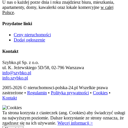
U nas o każdej porze dnia i roku znajdziesz biura, mieszkania,
apartamenty, domy, kawalerki oraz lokale komercyjne
w calej
Polsce
.
Przydatne linki
Ceny nieruchomości
Dodaj ogłoszenie
Kontakt
Szybko.pl Sp. z o.o.
ul. K. Jeżewskiego 5D/58, 02-796 Warszawa
info@szybko.pl
info.szybko.pl
2005-2026 © nieruchomosci-polska-24.pl Wszelkie prawa
zastrzeżone •
Regulamin
•
Polityka prywatności
•
Cookies
•
Kontakt
Ta strona korzysta z ciasteczek (ang. Cookies) aby świadczyć usługi
na najwyższym poziomie. Dalsze korzystanie ze strony oznacza, że
zgadzasz się na ich używanie.
Więcej informacji >