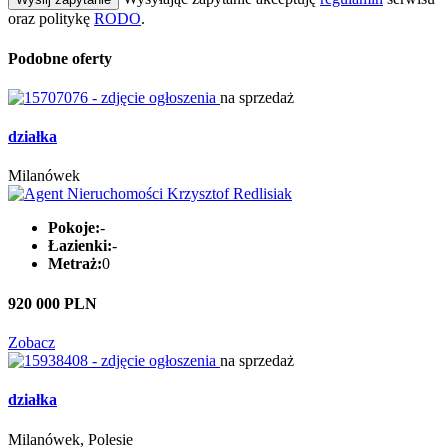
oraz politykę
RODO
.
Podobne oferty
na sprzedaż
działka
Milanówek
Pokoje:
-
Łazienki:
-
Metraż:
0
920 000 PLN
Zobacz
na sprzedaż
działka
Milanówek, Polesie