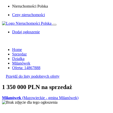
Nieruchomości Polska
Ceny nieruchomości
Dodaj ogłoszenie
Home
Sprzedaz
Dzialka
Milanówek
Oferta: 14867888
Przejdź do listy podobnych oferty
1 350 000 PLN
na sprzedaż
Milanówek
(Mazowieckie - gmina Milanówek)