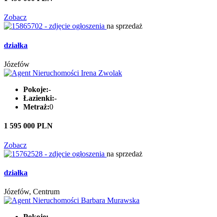
Zobacz
na sprzedaż
działka
Józefów
Pokoje:
-
Łazienki:
-
Metraż:
0
1 595 000 PLN
Zobacz
na sprzedaż
działka
Józefów, Centrum
Pokoje:
-