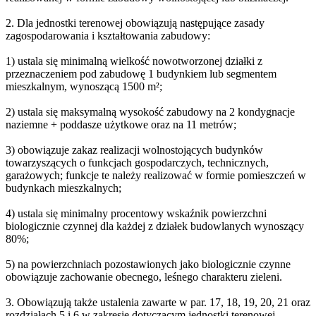
2. Dla jednostki terenowej obowiązują następujące zasady
zagospodarowania i kształtowania zabudowy:
1) ustala się minimalną wielkość nowotworzonej działki z
przeznaczeniem pod zabudowę 1 budynkiem lub segmentem
mieszkalnym, wynoszącą 1500 m²;
2) ustala się maksymalną wysokość zabudowy na 2 kondygnacje
naziemne + poddasze użytkowe oraz na 11 metrów;
3) obowiązuje zakaz realizacji wolnostojących budynków
towarzyszących o funkcjach gospodarczych, technicznych,
garażowych; funkcje te należy realizować w formie pomieszczeń w
budynkach mieszkalnych;
4) ustala się minimalny procentowy wskaźnik powierzchni
biologicznie czynnej dla każdej z działek budowlanych wynoszący
80%;
5) na powierzchniach pozostawionych jako biologicznie czynne
obowiązuje zachowanie obecnego, leśnego charakteru zieleni.
3. Obowiązują także ustalenia zawarte w par. 17, 18, 19, 20, 21 oraz
rozdziałach 5 i 6 w zakresie dotyczącym jednostki terenowej.