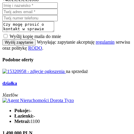
Wyślij kopię maila do mnie
Wysyłając zapytanie akceptuję
regulamin
serwisu
Wyślij zapytanie
oraz politykę
RODO
.
Podobne oferty
na sprzedaż
działka
Józefów
Pokoje:
-
Łazienki:
-
Metraż:
1100
1 490 000 PLN