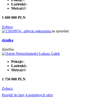
Łazienki:
-
Metraż:
0
1 600 000 PLN
Zobacz
na sprzedaż
działka
Józefów
Pokoje:
-
Łazienki:
-
Metraż:
0
1 750 000 PLN
Zobacz
Przejdź do listy 4 podobnych ofert