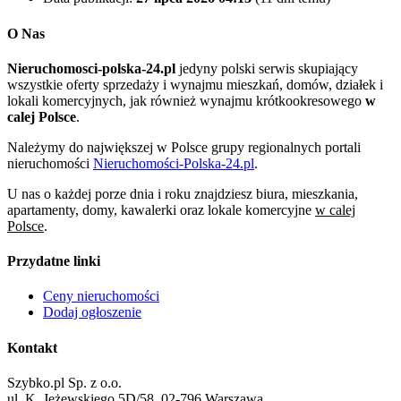
O Nas
Nieruchomosci-polska-24.pl
jedyny polski serwis skupiający
wszystkie oferty sprzedaży i wynajmu mieszkań, domów, działek i
lokali komercyjnych, jak również wynajmu krótkookresowego
w
calej Polsce
.
Należymy do największej w Polsce grupy regionalnych portali
nieruchomości
Nieruchomości-Polska-24.pl
.
U nas o każdej porze dnia i roku znajdziesz biura, mieszkania,
apartamenty, domy, kawalerki oraz lokale komercyjne
w calej
Polsce
.
Przydatne linki
Ceny nieruchomości
Dodaj ogłoszenie
Kontakt
Szybko.pl Sp. z o.o.
ul. K. Jeżewskiego 5D/58, 02-796 Warszawa