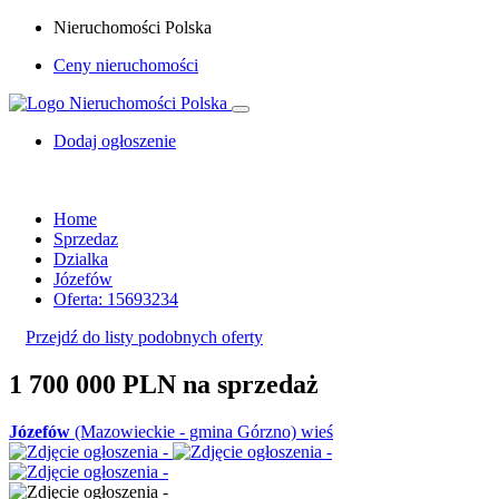
Nieruchomości Polska
Ceny nieruchomości
Dodaj ogłoszenie
Home
Sprzedaz
Dzialka
Józefów
Oferta: 15693234
Przejdź do listy podobnych oferty
1 700 000 PLN
na sprzedaż
Józefów
(Mazowieckie - gmina Górzno) wieś