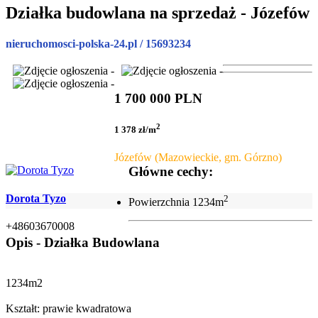
Działka budowlana na sprzedaż - Józefów
nieruchomosci-polska-24.pl / 15693234
1 700 000 PLN
2
1 378 zł/m
Józefów (Mazowieckie, gm. Górzno)
Główne cechy:
Dorota Tyzo
2
Powierzchnia
1234m
+48603670008
Opis - Działka Budowlana
1234m2
Kształt: prawie kwadratowa