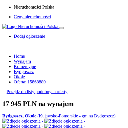
Nieruchomości Polska
Ceny nieruchomości
Dodaj ogłoszenie
Home
Wynajem
Komercyjne
Bydgoszcz
Okole
Oferta: 15868880
Przejdź do listy podobnych oferty
17 945 PLN
na wynajem
Bydgoszcz, Okole
(Kujawsko-Pomorskie - gmina Bydgoszcz)