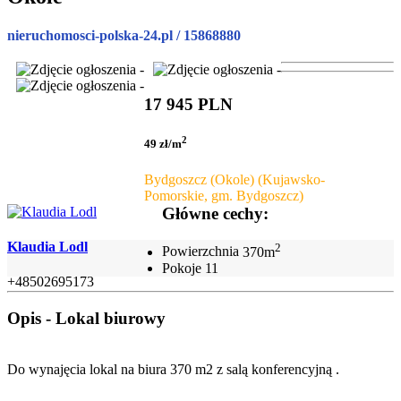
nieruchomosci-polska-24.pl / 15868880
17 945 PLN
2
49 zł/m
Bydgoszcz (Okole) (Kujawsko-
Pomorskie, gm. Bydgoszcz)
Główne cechy:
Klaudia Lodl
2
Powierzchnia
370m
Pokoje
11
+48502695173
Opis - Lokal biurowy
Do wynajęcia lokal na biura 370 m2 z salą konferencyjną .