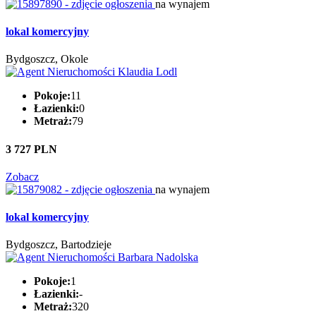
na wynajem
lokal komercyjny
Bydgoszcz, Okole
Pokoje:
11
Łazienki:
0
Metraż:
79
3 727 PLN
Zobacz
na wynajem
lokal komercyjny
Bydgoszcz, Bartodzieje
Pokoje:
1
Łazienki:
-
Metraż:
320