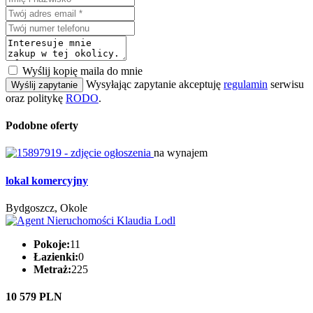
Wyślij kopię maila do mnie
Wysyłając zapytanie akceptuję
regulamin
serwisu
Wyślij zapytanie
oraz politykę
RODO
.
Podobne oferty
na wynajem
lokal komercyjny
Bydgoszcz, Okole
Pokoje:
11
Łazienki:
0
Metraż:
225
10 579 PLN