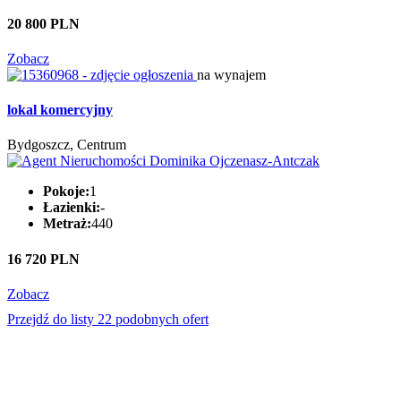
20 800 PLN
Zobacz
na wynajem
lokal komercyjny
Bydgoszcz, Centrum
Pokoje:
1
Łazienki:
-
Metraż:
440
16 720 PLN
Zobacz
Przejdź do listy 22 podobnych ofert