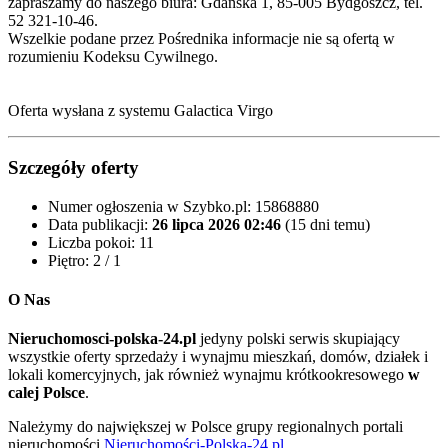
zapraszamy do naszego biura: Gdańska 1, 85-005 Bydgoszcz‎, tel.
52 321-10-46.
Wszelkie podane przez Pośrednika informacje nie są ofertą w
rozumieniu Kodeksu Cywilnego.
Oferta wysłana z systemu Galactica Virgo
Szczegóły oferty
Numer ogłoszenia w Szybko.pl:
15868880
Data publikacji:
26 lipca 2026 02:46
(15 dni temu)
Liczba pokoi:
11
Piętro:
2 / 1
O Nas
Nieruchomosci-polska-24.pl
jedyny polski serwis skupiający
wszystkie oferty sprzedaży i wynajmu mieszkań, domów, działek i
lokali komercyjnych, jak również wynajmu krótkookresowego
w
calej Polsce
.
Należymy do największej w Polsce grupy regionalnych portali
nieruchomości
Nieruchomości-Polska-24.pl
.