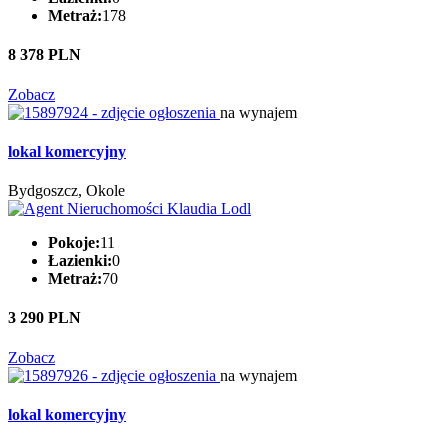
Metraż:
178
8 378 PLN
Zobacz
na wynajem
lokal komercyjny
Bydgoszcz, Okole
Pokoje:
11
Łazienki:
0
Metraż:
70
3 290 PLN
Zobacz
na wynajem
lokal komercyjny