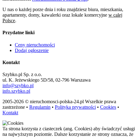
U nas o każdej porze dnia i roku znajdziesz biura, mieszkania,
apartamenty, domy, kawalerki oraz lokale komercyjne
w calej
Polsce
.
Przydatne linki
Ceny nieruchomości
Dodaj ogłoszenie
Kontakt
Szybko.pl Sp. z o.o.
ul. K. Jeżewskiego 5D/58, 02-796 Warszawa
info@szybko.pl
info.szybko.pl
2005-2026 © nieruchomosci-polska-24.pl Wszelkie prawa
zastrzeżone •
Regulamin
•
Polityka prywatności
•
Cookies
•
Kontakt
Ta strona korzysta z ciasteczek (ang. Cookies) aby świadczyć usługi
na najwyższym poziomie. Dalsze korzystanie ze strony oznacza, że