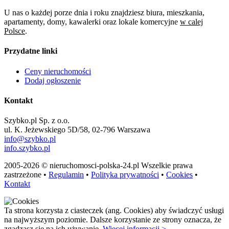
U nas o każdej porze dnia i roku znajdziesz biura, mieszkania,
apartamenty, domy, kawalerki oraz lokale komercyjne
w calej
Polsce
.
Przydatne linki
Ceny nieruchomości
Dodaj ogłoszenie
Kontakt
Szybko.pl Sp. z o.o.
ul. K. Jeżewskiego 5D/58, 02-796 Warszawa
info@szybko.pl
info.szybko.pl
2005-2026 © nieruchomosci-polska-24.pl Wszelkie prawa
zastrzeżone •
Regulamin
•
Polityka prywatności
•
Cookies
•
Kontakt
Ta strona korzysta z ciasteczek (ang. Cookies) aby świadczyć usługi
na najwyższym poziomie. Dalsze korzystanie ze strony oznacza, że
zgadzasz się na ich używanie.
Więcej informacji >