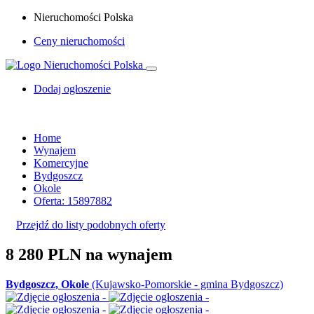
Nieruchomości Polska
Ceny nieruchomości
Dodaj ogłoszenie
Home
Wynajem
Komercyjne
Bydgoszcz
Okole
Oferta: 15897882
Przejdź do listy podobnych oferty
8 280 PLN
na wynajem
Bydgoszcz, Okole
(Kujawsko-Pomorskie - gmina Bydgoszcz)