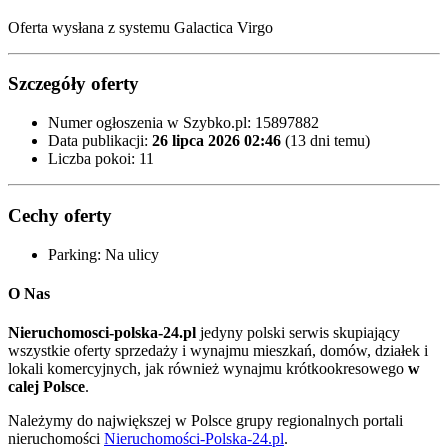
Oferta wysłana z systemu Galactica Virgo
Szczegóły oferty
Numer ogłoszenia w Szybko.pl:
15897882
Data publikacji:
26 lipca 2026 02:46
(13 dni temu)
Liczba pokoi:
11
Cechy oferty
Parking:
Na ulicy
O Nas
Nieruchomosci-polska-24.pl
jedyny polski serwis skupiający
wszystkie oferty sprzedaży i wynajmu mieszkań, domów, działek i
lokali komercyjnych, jak również wynajmu krótkookresowego
w
calej Polsce
.
Należymy do największej w Polsce grupy regionalnych portali
nieruchomości
Nieruchomości-Polska-24.pl
.