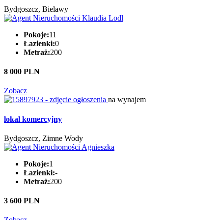
Bydgoszcz, Bielawy
Pokoje:
11
Łazienki:
0
Metraż:
200
8 000 PLN
Zobacz
na wynajem
lokal komercyjny
Bydgoszcz, Zimne Wody
Pokoje:
1
Łazienki:
-
Metraż:
200
3 600 PLN
Zobacz