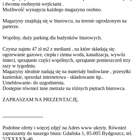
i dwoma osobnymi wejściami .
Możliwość wynajęcia każdego magazynu osobno.
Magazyny znajdują się w biurowcu, na terenie ogrodzonym na
parterze.
Wspólny, duży parking dla budynków biurowych.
Czynsz najmu 47 zł m2 z mediami , na które składają się:
ogrzewanie gazowe, ciepła i zimna woda, kanalizacja, wywóz
śmieci, sprzątanie części wspólnych, sprzątanie pomieszczeń trzy
razy w tygodniu.
Magazyny idealnie nadają się na materiały budowlane , przesyłki
kurierskie, sprzedaż internetowa - składowanie itp..
Umeblowanie- do uzgodnienia.
Dostępne również inne metraże na różnych piętrach biurowca.
ZAPRASZAM NA PREZENTACJĘ.
--------------------------
Podobne oferty i więcej zdjęć na
Adres www ukryty
. Również
zapraszamy do naszego biura: Gdańska 1, 85-005 Bydgoszcz‎, tel.
52
XXXXX-46
.