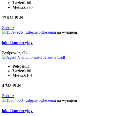
Łazienki:
0
Metraż:
370
17 945 PLN
Zobacz
na wynajem
lokal komercyjny
Bydgoszcz, Okole
Pokoje:
11
Łazienki:
0
Metraż:
101
4 748 PLN
Zobacz
na wynajem
lokal komercyjny