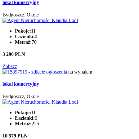
lokal komercyjny
Bydgoszcz, Okole
Pokoje:
11
Łazienki:
0
Metraż:
70
3 290 PLN
Zobacz
na wynajem
lokal komercyjny
Bydgoszcz, Okole
Pokoje:
11
Łazienki:
0
Metraż:
225
10 579 PLN