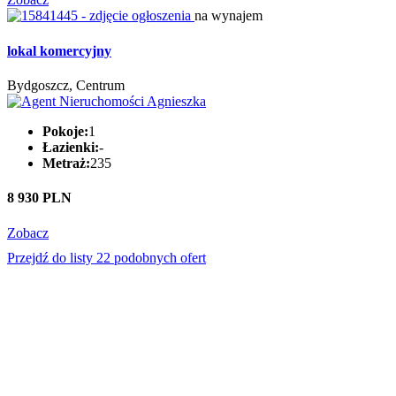
na wynajem
lokal komercyjny
Bydgoszcz, Centrum
Pokoje:
1
Łazienki:
-
Metraż:
235
8 930 PLN
Zobacz
Przejdź do listy 22 podobnych ofert